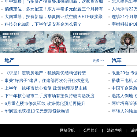
配置体系
年中观察｜当多资产投资叠加投融创新，这家资管如
北京率先出手
何实现“1+1＞2”？
偏债定位，多元配置！东方丰泰多元配置三个月持有
期？
人均浮亏22
混合（FOF）今日发售
大国重器，投资新篇，华夏国证航空航天ETF联接聚
散户深陷泥
连续21个月
焦军工主线
科技分化加剧，下半年诺安基金怎么看？
口开启？
宇树科技IP
地为全社会
地产
汽车
更多>>
《求是》定调房地产：稳预期优结构促转型
限量20台 专
事关“好房子”建设，住建部再次公开征求意见
于成都车展
搭载三电机 动
上半年一线楼市信心修复 政策稳预期是主线
告图
中国车企逼急
下半年核心城市二手房市场有望保持较高活跃度
遇路人倒地
6月重点楼市修复延续 政策优化预期再提升
的ES6用户
阿维塔高管
华润置地获授10亿元定期贷款融资
定
年轻人的纯血
合续航1745k
网站导航
|
公司简介
|
法律声明
|
诚