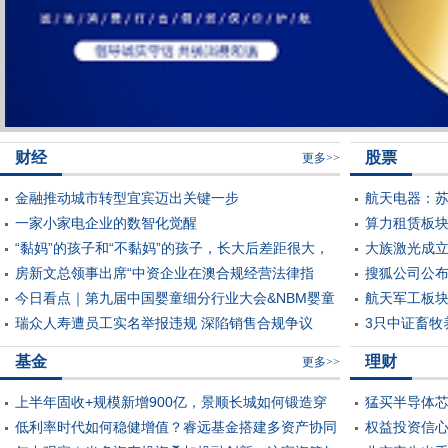
财经
股票
更多>>
金融推动城市转型宜宾迈出关键一步
航天电器：
一家小家电企业的数智化觉醒
批量供货阶
算力租赁板
“黏妈”的孩子和“不黏妈”的孩子，长大后差距很大，
大族激光成
妈妈别不重视
房新文总领事出席“中资企业在澳合规经营法律指
搜狐公司公布
导”专题讲座
今日看点｜第九届中国婴童细分行业大会&NBM婴童
航天军工板块
行业展将举行
瑞众人寿遭员工实名举报违规 深陷销售合规争议
3只中证畜牧
基金
理财
更多>>
上半年固收+规模新增900亿，景顺长城如何锻造穿
猛买半导体芯
越市场的底气？
低利率时代如何稳健增值？睿远基金搭建多资产协同
权益投资信