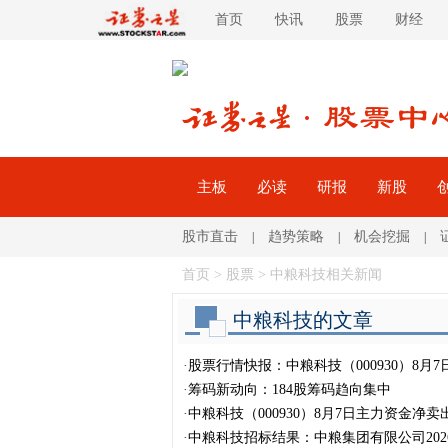
首页
快讯
股票
财经
主板
必读
研报
新股
股市直击
趋势策略
机会挖掘
|
|
|
首页
>
股票
> 中粮科技相关新闻
中粮科技的文章
·
股票行情快报：中粮科技（000930）8月7
·
筹码新动向：184股筹码趋向集中
·
中粮科技（000930）8月7日主力资金净卖出
·
中粮科技招标结果：中粮集团有限公司20