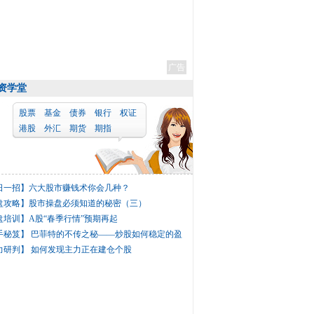
广告
资学堂
股票
基金
债券
银行
权证
港股
外汇
期货
期指
日一招】
六大股市赚钱术你会几种？
盘攻略】
股市操盘必须知道的秘密（三）
盘培训】
A股“春季行情”预期再起
手秘笈】
巴菲特的不传之秘——炒股如何稳定的盈
力研判】
如何发现主力正在建仓个股