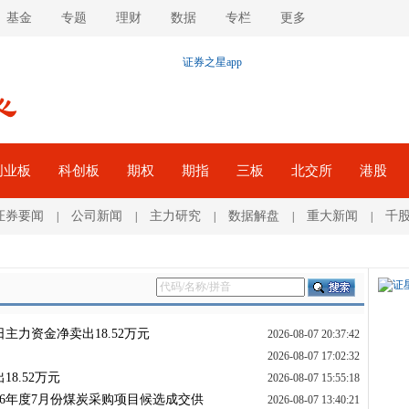
基金
专题
理财
数据
专栏
更多
创业板
科创板
期权
期指
三板
北交所
港股
证券要闻
公司新闻
主力研究
数据解盘
重大新闻
千
|
|
|
|
|
日主力资金净卖出18.52万元
2026-08-07 20:37:42
2026-08-07 17:02:32
18.52万元
2026-08-07 15:55:18
26年度7月份煤炭采购项目候选成交供
2026-08-07 13:40:21