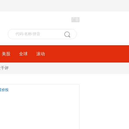
广告
美股
全球
滚动
股千评