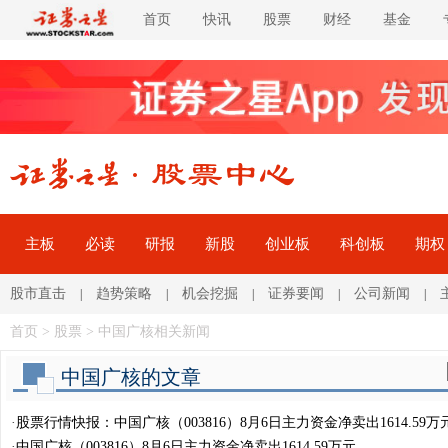
首页
快讯
股票
财经
基金
主板
必读
研报
新股
创业板
科创板
期权
股市直击
趋势策略
机会挖掘
证券要闻
公司新闻
|
|
|
|
|
首页
>
股票
> 中国广核相关新闻
中国广核的文章
·
股票行情快报：中国广核（003816）8月6日主力资金净卖出1614.59万
·
中国广核（003816）8月6日主力资金净卖出1614.59万元