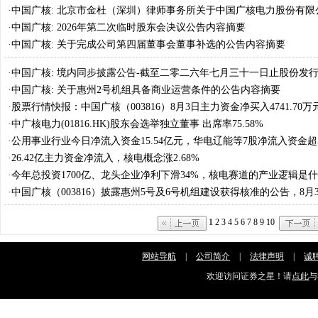
年第二次临时股东会之法律意见书
·
中国广核: 北京市金杜（深圳）律师事务所关于中国广核电力股份有限公
年第二次临时股东会之法律意见书内容摘要
·
中国广核: 2026年第二次临时股东会决议公告内容摘要
·
中国广核: 关于完成公司第四届董事会董事补选的公告内容摘要
·
中国广核: 境内同步披露公告-截至二零二六年七月三十一日止股份发
变动月报表内容摘要
·
中国广核: 关于惠州2号机组具备商业运营条件的公告内容摘要
·
股票行情快报：中国广核（003816）8月3日主力资金净买入4741.70万
·
中广核电力(01816.HK)股东会选举独立董事 出席率75.58%
·
公用事业行业今日净流入资金15.54亿元，华电辽能等7股净流入资金超5
·
26.42亿主力资金净流入，核电概念涨2.68%
·
今年总投资1700亿、龙头企业净利下滑34%，核电赛道的产业逻辑是
·
中国广核（003816）披露惠州5号及6号机组建设获得核准的公告，8月
涨0.73%
1
2
3
4
5
6
7
8
9
10
网站导航
|
公司简介
|
法律声明
|
诚
欢迎访问证券之星！请
点此
与