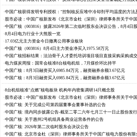
·
中国广核获得发明专利授权：“控制核反应堆中冷却剂平均温度的方法
·
股市必读：中国广核新发布《北京市金杜（深圳）律师事务所关于中
股份有限公司2026年第二次临时股东会之法律意见书》
·
中国广核（003816）披露2026年第二次临时股东会决议公告，8月4日
2.16%
·
8月4日电力行业十大熊股一览
·
17.03亿元主力资金今日撤离公用事业板块
·
中国广核（003816）8月4日主力资金净买入1975.58万元
·
中国广核招标结果：法治骨干人才委托培训项目项目直接采购采购成
·
电力煤炭周报：国常会核准8台核电机组，7月煤价环比持平
·
中国广核：8月3日融资买入6985.84万元，融资融券余额3.67亿元
·
中国广核：8月3日融资买入6985.84万元，融资融券余额3.67亿元
·
8台机组核准“点燃”核电板块 机构年内密集调研14只概念股
·
股市必读：中国广核新发布《北京市金杜（深圳）律师事务所关于中
股份有限公司2026年第二次临时股东会之法律意见书》
·
中国广核: 关于完成公司第四届董事会董事补选的公告
·
中国广核: 境内同步披露公告-截至二零二六年七月三十一日止股份发
变动月报表
·
中国广核: 关于惠州2号机组具备商业运营条件的公告
·
中国广核: 2026年第二次临时股东会决议公告
·
中国广核: 北京市金杜（深圳）律师事务所关于中国广核电力股份有限公