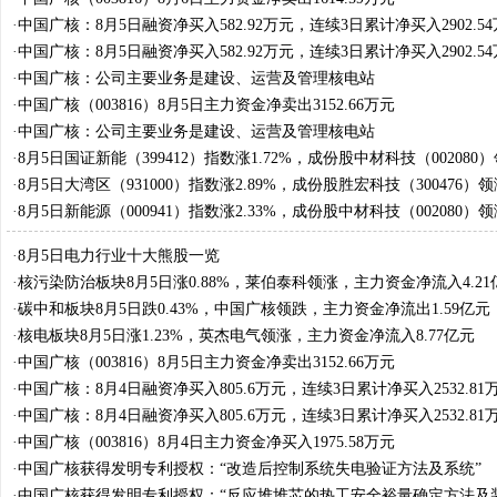
·
中国广核：8月5日融资净买入582.92万元，连续3日累计净买入2902.5
·
中国广核：8月5日融资净买入582.92万元，连续3日累计净买入2902.5
·
中国广核：公司主要业务是建设、运营及管理核电站
·
中国广核（003816）8月5日主力资金净卖出3152.66万元
·
中国广核：公司主要业务是建设、运营及管理核电站
·
8月5日国证新能（399412）指数涨1.72%，成份股中材科技（002080
·
8月5日大湾区（931000）指数涨2.89%，成份股胜宏科技（300476）
·
8月5日新能源（000941）指数涨2.33%，成份股中材科技（002080）
·
8月5日电力行业十大熊股一览
·
核污染防治板块8月5日涨0.88%，莱伯泰科领涨，主力资金净流入4.21
·
碳中和板块8月5日跌0.43%，中国广核领跌，主力资金净流出1.59亿元
·
核电板块8月5日涨1.23%，英杰电气领涨，主力资金净流入8.77亿元
·
中国广核（003816）8月5日主力资金净卖出3152.66万元
·
中国广核：8月4日融资净买入805.6万元，连续3日累计净买入2532.81
·
中国广核：8月4日融资净买入805.6万元，连续3日累计净买入2532.81
·
中国广核（003816）8月4日主力资金净买入1975.58万元
·
中国广核获得发明专利授权：“改造后控制系统失电验证方法及系统”
·
中国广核获得发明专利授权：“反应堆堆芯的热工安全裕量确定方法及