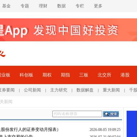
基金
专题
理财
数据
专栏
更多
创业板
科创板
期权
期指
三板
北交所
港股
证券要闻
公司新闻
主力研究
数据解盘
重大新闻
千
|
|
|
|
|
相关新闻
1日止股份发行人的证券变动月报表）
2026-08-05 19:09:25
牌并上市交易的公告