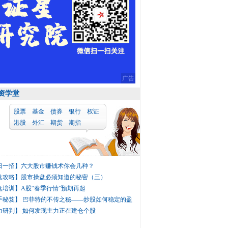
广告
资学堂
股票
基金
债券
银行
权证
港股
外汇
期货
期指
日一招】
六大股市赚钱术你会几种？
盘攻略】
股市操盘必须知道的秘密（三）
盘培训】
A股“春季行情”预期再起
手秘笈】
巴菲特的不传之秘——炒股如何稳定的盈
力研判】
如何发现主力正在建仓个股