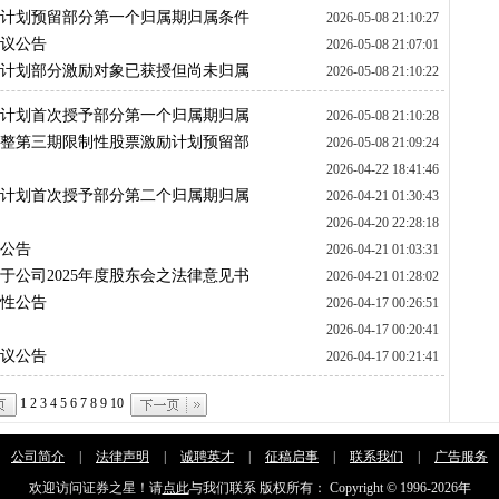
励计划预留部分第一个归属期归属条件
2026-05-08 21:10:27
决议公告
2026-05-08 21:07:01
励计划部分激励对象已获授但尚未归属
2026-05-08 21:10:22
励计划首次授予部分第一个归属期归属
2026-05-08 21:10:28
调整第三期限制性股票激励计划预留部
2026-05-08 21:09:24
条件成就暨作废部分激励对象已获授但
2026-04-22 18:41:46
励计划首次授予部分第二个归属期归属
2026-04-21 01:30:43
2026-04-20 22:28:18
的公告
2026-04-21 01:03:31
于公司2025年度股东会之法律意见书
2026-04-21 01:28:02
示性公告
2026-04-17 00:26:51
2026-04-17 00:20:41
决议公告
2026-04-17 00:21:41
1
2
3
4
5
6
7
8
9
10
公司简介
|
法律声明
|
诚聘英才
|
征稿启事
|
联系我们
|
广告服务
欢迎访问证券之星！请
点此
与我们联系 版权所有： Copyright © 1996-
2026年