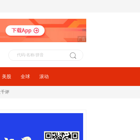
广告
美股
全球
滚动
股千评