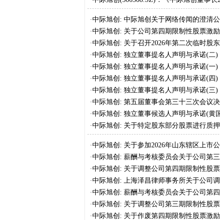
的文章为杜撰的虚假内容
·
中际旭创: 中际旭创关于网络传闻的澄清
·
中际旭创: 关于公司第四期限制性股票激
结果暨股份上市公告
·
中际旭创: 关于召开2026年第二次临时股
·
中际旭创: 独立董事提名人声明与承诺(二)
·
中际旭创: 独立董事提名人声明与承诺(一)
·
中际旭创: 独立董事提名人声明与承诺(四)
·
中际旭创: 独立董事提名人声明与承诺(三)
·
中际旭创: 第五届董事会第三十三次会议
·
中际旭创: 独立董事候选人声明与承诺(黄国
·
中际旭创: 关于特定股东部分股票进行质
·
中际旭创: 关于参加2026年山东辖区上
·
中际旭创: 薪酬与考核委员会关于公司第
励对象名单的核查意见
·
中际旭创: 关于调整公司第四期限制性股
告
·
中际旭创: 上海泽昌律师事务所关于公司
予部分归属价格、首次授予部分第一个归
·
中际旭创: 薪酬与考核委员会关于公司第
已获授但尚未归属的限制性股票的法律意
励对象名单的核查意见
·
中际旭创: 关于调整公司第三期限制性股
·
中际旭创: 关于作废第四期限制性股票激