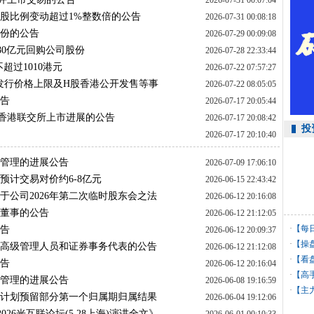
2026-07-31 00:07:04
持股比例变动超过1%整数倍的公告
2026-07-31 00:08:18
股份的公告
2026-07-29 00:09:08
元至80亿元回购公司股份
2026-07-28 22:33:44
不超过1010港元
2026-07-22 07:57:27
股发行价格上限及H股香港公开发售等事
2026-07-22 08:05:05
公告
2026-07-17 20:05:44
在香港联交所上市进展的公告
2026-07-17 20:08:42
投
2026-07-17 20:10:40
金管理的进展公告
2026-07-09 17:06:10
权 预计交易对价约6-8亿元
2026-06-15 22:43:42
于公司2026年第二次临时股东会之法
2026-06-12 20:16:08
表董事的公告
2026-06-12 21:12:05
·
【每
公告
2026-06-12 20:09:37
·
【操
任高级管理人员和证券事务代表的公告
2026-06-12 21:12:08
·
【看
公告
2026-06-12 20:16:04
·
【高
金管理的进展公告
2026-06-08 19:16:59
利
·
【主
励计划预留部分第一个归属期归属结果
2026-06-04 19:12:06
2026光互联论坛(5.28上海)演讲全文》