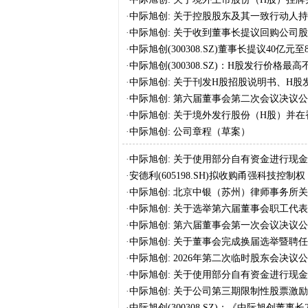
·
中际旭创: 关于控股股东及其一致行动人
·
中际旭创: 关于收到董事长提议回购公司
·
中际旭创(300308.SZ)董事长提议40亿
·
中际旭创(300308.SZ)：H股发行价格最高
·
中际旭创: 关于刊发H股招股说明书、H
宜的公告
·
中际旭创: 第六届董事会第二次会议决议
·
中际旭创: 关于境外发行股份（H股）并
·
中际旭创: 公司章程（草案）
·
中际旭创: 关于使用部分自有资金进行现
·
安德利(605198.SH)拟收购甬强科技控制
·
中际旭创: 北京中银（苏州）律师事务所关
律意见书
·
中际旭创: 关于选举第六届董事会职工代
·
中际旭创: 第六届董事会第一次会议决议
·
中际旭创: 关于董事会完成换届选举暨聘
·
中际旭创: 2026年第二次临时股东会决议
·
中际旭创: 关于使用部分自有资金进行现
·
中际旭创: 关于公司第三期限制性股票激
暨股份上市公告
·
中际旭创(300308.SZ)：《中际旭创董事长