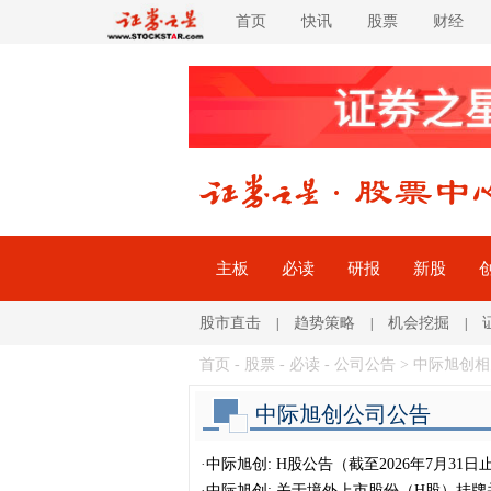
首页
快讯
股票
财经
主板
必读
研报
新股
股市直击
趋势策略
机会挖掘
|
|
|
首页
-
股票
-
必读
-
公司公告
> 中际旭创
中际旭创公司公告
·
中际旭创: H股公告（截至2026年7月3
·
中际旭创: 关于境外上市股份（H股）挂