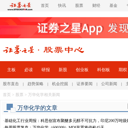
首页
快讯
股票
财经
基金
主板
必读
研报
新股
创业板
科创板
期权
股市直击
趋势策略
机会挖掘
证券要闻
公司新闻
|
|
|
|
|
首页
>
股票
> 万华化学相关新闻
万华化学的文章
·
基础化工行业周报：科思创宣布聚醚多元醇不可抗力，印尼200万吨级
项目启动
·
每周股票复盘：万华化学（600309）MDI装置将停检45天