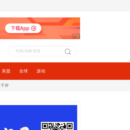
广告
美股
全球
滚动
股千评