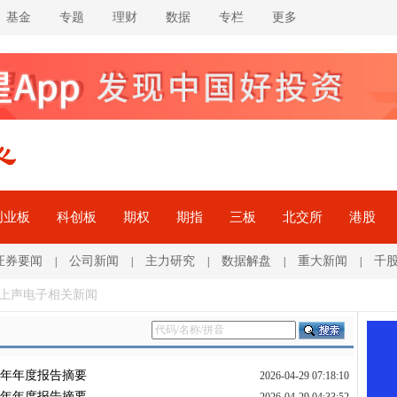
基金
专题
理财
数据
专栏
更多
创业板
科创板
期权
期指
三板
北交所
港股
证券要闻
公司新闻
主力研究
数据解盘
重大新闻
千
|
|
|
|
|
 上声电子相关新闻
5年年度报告摘要
2026-04-29 07:18:10
5年年度报告摘要