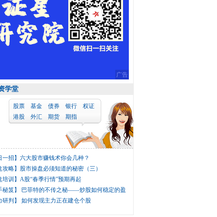
广告
资学堂
股票
基金
债券
银行
权证
港股
外汇
期货
期指
日一招】
六大股市赚钱术你会几种？
盘攻略】
股市操盘必须知道的秘密（三）
盘培训】
A股“春季行情”预期再起
手秘笈】
巴菲特的不传之秘——炒股如何稳定的盈
力研判】
如何发现主力正在建仓个股