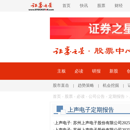
首页
快讯
股票
财经
主板
必读
研报
新股
股市直击
趋势策略
机会挖掘
|
|
|
首页
-
股票
-
必读
- 公司公告 -
定期报告
>
上声电子定期报告
·
上声电子: 苏州上声电子股份有限公司202
·
上声电子: 苏州上声电子股份有限公司202