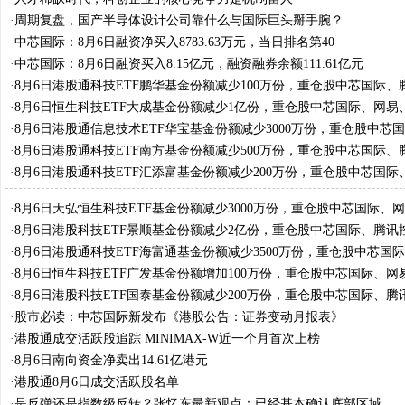
·
周期复盘，国产半导体设计公司靠什么与国际巨头掰手腕？
·
中芯国际：8月6日融资净买入8783.63万元，当日排名第40
·
中芯国际：8月6日融资买入8.15亿元，融资融券余额111.61亿元
·
8月6日港股通科技ETF鹏华基金份额减少100万份，重仓股中芯国际、
美团-W
·
8月6日恒生科技ETF大成基金份额减少1亿份，重仓股中芯国际、网易
·
8月6日港股通信息技术ETF华宝基金份额减少3000万份，重仓股中芯
宏力、联想集团
·
8月6日港股通科技ETF南方基金份额减少500万份，重仓股中芯国际、
美团-W
·
8月6日港股通科技ETF汇添富基金份额减少200万份，重仓股中芯国际
股、美团-W
·
8月6日天弘恒生科技ETF基金份额减少3000万份，重仓股中芯国际、
控股
·
8月6日港股科技ETF景顺基金份额减少2亿份，重仓股中芯国际、腾讯
团-W
·
8月6日港股通科技ETF海富通基金份额减少3500万份，重仓股中芯国
股、美团-W
·
8月6日恒生科技ETF广发基金份额增加100万份，重仓股中芯国际、网
股
·
8月6日港股科技ETF国泰基金份额减少200万份，重仓股中芯国际、腾
团-W
·
股市必读：中芯国际新发布《港股公告：证券变动月报表》
·
港股通成交活跃股追踪 MINIMAX-W近一个月首次上榜
·
8月6日南向资金净卖出14.61亿港元
·
港股通8月6日成交活跃股名单
·
是反弹还是指数级反转？张忆东最新观点：已经基本确认底部区域