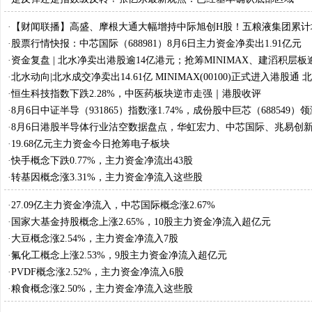
·
【财闻联播】高盛、摩根大通大幅增持中际旭创H股！五粮液集团累计
股份约2亿元
·
股票行情快报：中芯国际（688981）8月6日主力资金净卖出1.91亿元
·
资金复盘 | 北水净卖出港股逾14亿港元；抢筹MINIMAX、建滔积层板
元，沽出腾讯
·
北水动向|北水成交净卖出14.61亿 MINIMAX(00100)正式进入港股通
筹近27亿港元
·
恒生科技指数下跌2.28%，中医药板块逆市走强｜港股收评
·
8月6日中证半导（931865）指数涨1.74%，成份股中巨芯（688549）
·
8月6日港股半导体行业沽空数据盘点，华虹宏力、中芯国际、兆易创
位居行业前三
·
19.68亿元主力资金今日抢筹电子板块
·
快手概念下跌0.77%，主力资金净流出43股
·
转基因概念涨3.31%，主力资金净流入这些股
·
27.09亿主力资金净流入，中芯国际概念涨2.67%
·
国家大基金持股概念上涨2.65%，10股主力资金净流入超亿元
·
大豆概念涨2.54%，主力资金净流入7股
·
氟化工概念上涨2.53%，9股主力资金净流入超亿元
·
PVDF概念涨2.52%，主力资金净流入6股
·
粮食概念涨2.50%，主力资金净流入这些股