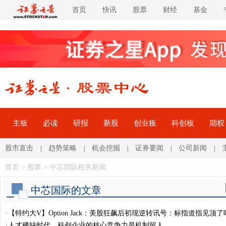
首页
快讯
股票
财经
基金
主板
必读
研报
新股
创业板
科创板
期权
股市直击
趋势策略
机会挖掘
证券要闻
公司新闻
|
|
|
|
|
首页
>
股票
> 中芯国际相关新闻
中芯国际的文章
·
【特约大V】Option Jack：美股狂飙后初现逆转讯号：标指道指见顶了
·
人才稀缺时代，科创企业的核心竞争力是机制留人