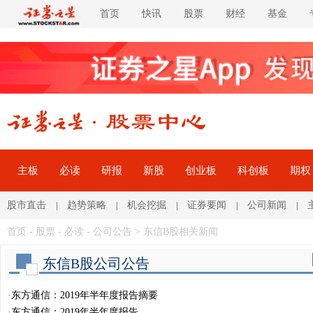
首页
快讯
股票
财经
基金
主板
必读
研报
新股
创业板
科创板
期权
股市直击
趋势策略
机会挖掘
证券要闻
公司新闻
|
|
|
|
|
首页
-
股票
-
必读
-
公司公告
> 东信B股相关新闻
东信B股公司公告
·
东方通信：2019年半年度报告摘要
·
东方通信：2019年半年度报告