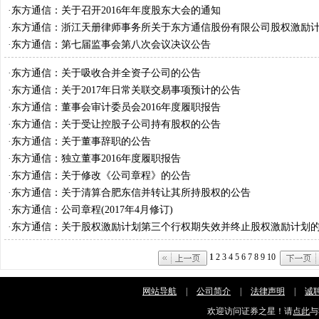
·
东方通信：关于召开2016年年度股东大会的通知
·
东方通信：浙江天册律师事务所关于东方通信股份有限公司股权激励
行权期失效并终止股权激励计划之法律意见书
·
东方通信：第七届监事会第八次会议决议公告
·
东方通信：关于吸收合并全资子公司的公告
·
东方通信：关于2017年日常关联交易事项预计的公告
·
东方通信：董事会审计委员会2016年度履职报告
·
东方通信：关于受让控股子公司持有股权的公告
·
东方通信：关于董事辞职的公告
·
东方通信：独立董事2016年度履职报告
·
东方通信：关于修改《公司章程》的公告
·
东方通信：关于清算合肥东信并转让其所持股权的公告
·
东方通信：公司章程(2017年4月修订)
·
东方通信：关于股权激励计划第三个行权期失效并终止股权激励计划
1
2
3
4
5
6
7
8
9
10
网站导航
|
公司简介
|
法律声明
|
诚
欢迎访问证券之星！请
点此
与