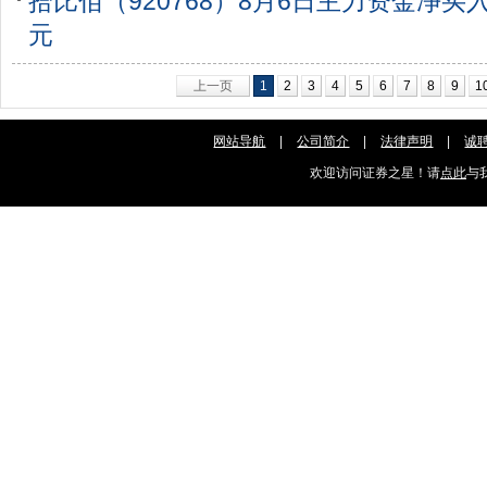
拾比佰（920768）8月6日主力资金净买入1
元
上一页
1
2
3
4
5
6
7
8
9
1
网站导航
|
公司简介
|
法律声明
|
诚
欢迎访问证券之星！请
点此
与我