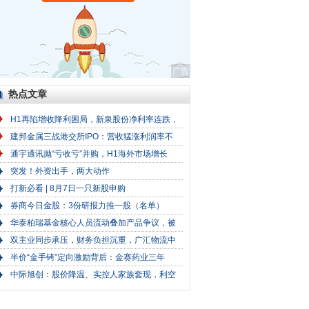
广告
热点文章
H1再陷增收降利困局，新泉股份净利率连跌，
建邦金属三战港交所IPO：营收猛涨利润率不
通宇通讯抛“亏收亏”并购，H1海外市场增长
突发！外资出手，两大动作
打新必看 | 8月7日一只新股申购
券商今日金股：3份研报力推一股（名单）
华泰柏瑞基金核心人员流动叠加产品争议，被
双主业同步承压，财务负担沉重，广汇物流中
半价“金手铐”定向激励背后：金赛药业三年
中际旭创：股价降温、实控人家族套现，利空