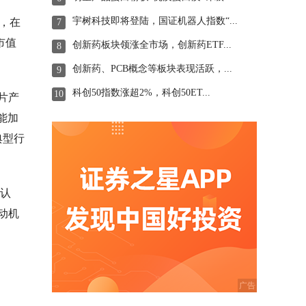
宇树科技即将登陆，国证机器人指数“...
上，在
7
市值
创新药板块领涨全市场，创新药ETF...
8
创新药、PCB概念等板块表现活跃，...
9
科创50指数涨超2%，科创50ET...
10
片产
能加
典型行
构认
动机