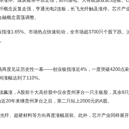
等涨停。煤炭板块午后走强，郑州煤电、大有能源双双3连板。C
光纤概念反复走强，亨通光电2连板，长飞光纤触及涨停。芯片产
金融概念震荡调整。
业板指涨1.65%。市场热点快速轮动，全市场超3700只个股下跌。
亿。
再度见证历史性一幕——创业板指涨近4%，一度突破4200点
涨幅达到了110%。
续飙涨，A股前十大高价股中仅余贵州茅台一只主板股，其余9
为近20年来继贵州茅台之后，第二只站上2000元的A股。
B、光纤、超硬材料等方向再度涨幅居前。此外，芯片产业同样展