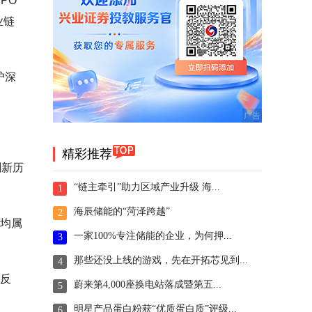
PO
业链
沪深
精彩推荐
刷新历
“链主牵引”助力区域产业升级 海...
1
海辰储能的“菏泽跨越”
2
只均属
一家100%专注储能的企业，为何押...
3
那些还没上线的游戏，先在开拓芯见到...
4
开反
蔚来第4,000座换电站落成暨第五...
5
明星产品蛋白粉获“优质蛋白质”评级...
6