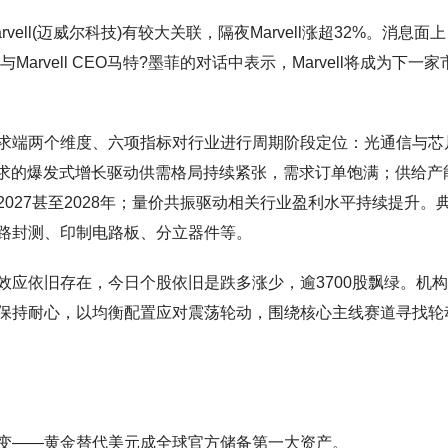
ll(迈威尔科技)有较大关联，隔夜Marvell涨超32%。消息面
与Marvell CEO马特?墨菲的对话中表示，Marvell将成为下一家
求端两个维度、六项指标对行业进行周期阶段定位：光通信与芯
需求的爆发式增长驱动供需格局持续紧张，需求订单饱满；供给产
027甚至2028年；量价共振驱动相关行业盈利水平持续提升。
路封测、印制电路板、分立器件等。
应依旧存在，今日个股依旧是跌多涨少，逾3700股飘绿。机
保持耐心，以均衡配置应对震荡轮动，围绕核心主线赛道寻找轮
变——黄金替代美元成全球官方储备第一大资产。