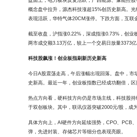
盘面上，电力板块反复活跃，广西能源、豫能控股
概念盘中拉升，源杰科技涨超15%创历史新高。
表现活跃，华特气体20CM涨停。下跌方面，互联
截至收盘，沪指涨0.22%，深成指涨0.73%，创
两市成交额3.13万亿，较上一个交易日放量3373
科技股飙涨！创业板指刷新历史新高
今日A股震荡走高，午后涨幅出现回落。盘中，市场
史新高。最近一年，创业板指数已经成功翻倍，区间
热点方向看，硬科技方向仍是市场主线，科技股持
于双创板块。其中，联讯仪器突破2000元/股，成
具体方向上，AI硬件方向延续强势，CPO、PC
弹，先进封装、存储芯片等细分也表现亮眼。