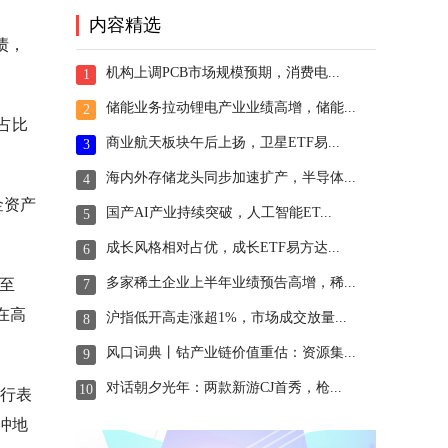
内容精选
债，
机构上调PCB市场规模预期，消费电...
1
储能业务拉动锂电产业业绩高增，储能...
2
占比
商业航天板块午后上扬，卫星ETF易...
3
海内外存储龙头同步加速扩产，半导体...
4
金资产
国产AI产业持续突破，人工智能ET...
5
成长风格相对占优，成长ETF易方达...
6
多家稀土企业上半年业绩预告高增，稀...
高至
7
在高
沪指低开高走涨超1%，市场成交放量...
8
风口词典丨钴产业链价值重估：资源集...
9
对话朝夕光年：两款新游CJ首秀，枪...
10
央行表
冲地