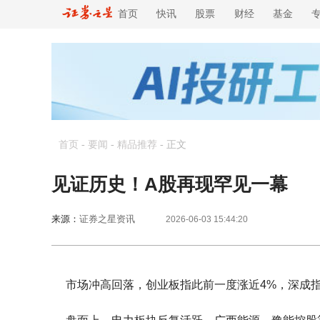
首页
快讯
股票
财经
基金
首页
-
要闻
-
精品推荐
-
正文
见证历史！A股再现罕见一幕
来源：
证券之星资讯
2026-06-03 15:44:20
市场冲高回落，创业板指此前一度涨近4%，深成指