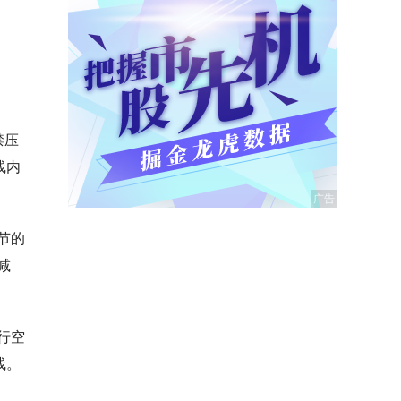
禁压
线内
节的
减
行空
线。