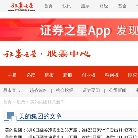
首页
快讯
股票
财经
基金
主板
必读
研报
新股
创业板
科创板
期权
股市直击
趋势策略
机会挖掘
证券要闻
公司新闻
|
|
|
|
|
首页
>
股票
> 美的集团相关新闻
美的集团的文章
·
美的集团：8月6日融券净卖出2.53万股，连续3日累计净卖出11.43万股
·
美的集团：8月6日融券净卖出2.53万股，连续3日累计净卖出11.43万股