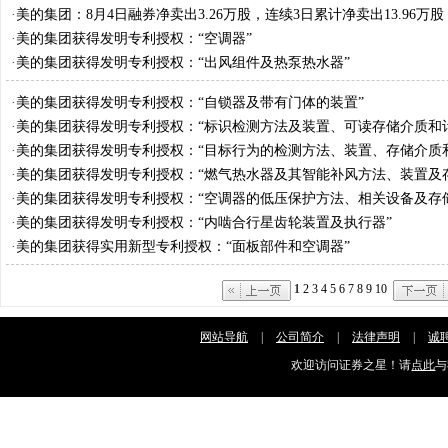
·
美的集团：8月4日融券净卖出3.26万股，连续3日累计净卖出13.96万股
·
美的集团获得发明专利授权：“空调器”
·
美的集团获得发明专利授权：“出风组件及热泵热水器”
·
美的集团获得发明专利授权：“自锁器及带有门体的装置”
·
美的集团获得发明专利授权：“标识检测方法及装置、可读存储介质和
序产品”
·
美的集团获得发明专利授权：“目标行为的检测方法、装置、存储介质
备”
·
美的集团获得发明专利授权：“燃气热水器及其智能补风方法、装置及
·
美的集团获得发明专利授权：“空调器的低压保护方法、相关设备及存
·
美的集团获得发明专利授权：“内啮合行星齿轮装置及执行器”
·
美的集团获得实用新型专利授权：“面板部件和空调器”
1
2
3
4
5
6
7
8
9
10
网站导航
|
公司简介
|
法律声明
|
诚
欢迎访问证券之星！请
点此
与