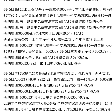
·
8月5日高股息ETF银华基金份额减少300万份，重仓股美的集团、招商
电器
·
股市必读：美的集团新发布《关于以集中竞价交易方式回购A股股份进
公告》
·
美的集团: 关于以集中竞价交易方式回购A股股份进展情况的公告
·
美的集团: 关于以集中竞价交易方式回购A股股份进展情况的公告内容
·
美的集团(00300)截至7月末累计回购8739.04万股A股
·
创新药龙头公告，上半年净利润大增超627%，全年营收预测上调！
·
美的集团（000333）披露以集中竞价交易方式回购A股股份进展情况公
日股价上涨0.39%
·
股票行情快报：美的集团（000333）8月5日主力资金净买入8303.79万
·
美的集团最新公告：累计回购A股股份金额达69.73亿元
·
美的集团(000333.SZ)：累计回购8739万股A股股份
·
8月5日港股家庭电器及用品行业沽空数据盘点，泡泡玛特、创科实业
沽空金额位居行业前三
·
8月5日A500红利低波（932422）指数跌1.25%，成份股九州通（60099
·
美的集团(00300)8月5日斥资4285.95万元回购50.49万股A股
·
美的集团(00300.HK)8月5日耗资4285.95万元回购50.49万股A股
·
美的集团（000333）8月5日主力资金净买入8303.79万元
·
2026年全球智能家居市场现状分析 全球智能家居渗透率稳步提升【组
·
美的集团：8月4日融券净卖出3.26万股，连续3日累计净卖出13.96万股