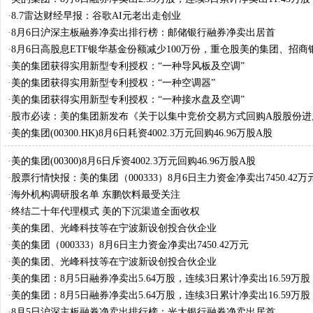
·
8.7雷达财经早报：谷歌AI元老出走创业
·
8月6日沪深主板融券净卖出排行榜：邮储银行融券净卖出居首
·
8月6日高股息ETF银华基金份额减少100万份，重仓股美的集团、招商
电器
·
美的集团获得实用新型专利授权：“一种导风板及空调”
·
美的集团获得实用新型专利授权：“一种空调器”
·
美的集团获得实用新型专利授权：“一种接水盘及空调”
·
股市必读：美的集团新发布《关于以集中竞价交易方式回购A股股份进
公告》
·
美的集团(00300.HK)8月6日耗资4002.3万元回购46.96万股A股
·
美的集团(00300)8月6日斥资4002.3万元回购46.96万股A股
·
股票行情快报：美的集团（000333）8月6日主力资金净卖出7450.42万
·
海外机构调研股名单 东鹏饮料最受关注
·
终结二十年代理模式 美的下沉渠道全面收权
·
美的集团、光峰科技等在宁波新设创投合伙企业
·
美的集团（000333）8月6日主力资金净卖出7450.42万元
·
美的集团、光峰科技等在宁波新设创投合伙企业
·
美的集团：8月5日融券净卖出5.64万股，连续3日累计净卖出16.59万股
·
美的集团：8月5日融券净卖出5.64万股，连续3日累计净卖出16.59万股
·
8月5日沪深主板融券净卖出排行榜：光大银行融券净卖出居首