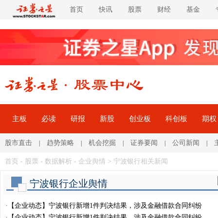
首页
快讯
股票
财经
基金
主板
必读
研报
新股
创业板
科创板
期权
股市直击
趋势策略
机会挖掘
证券要闻
公司新闻
|
|
|
|
|
首页
-
股票
- 数据解析 -
企业舆情
> 宁波银行相关新闻
宁波银行企业舆情
·
【企业动态】宁波银行新增1件判决结果，涉及金融借款合同纠纷
·
【企业动态】宁波银行新增1件判决结果，涉及金融借款合同纠纷