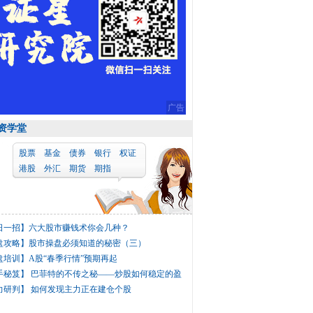
广告
资学堂
股票
基金
债券
银行
权证
港股
外汇
期货
期指
日一招】
六大股市赚钱术你会几种？
盘攻略】
股市操盘必须知道的秘密（三）
盘培训】
A股“春季行情”预期再起
手秘笈】
巴菲特的不传之秘——炒股如何稳定的盈
力研判】
如何发现主力正在建仓个股