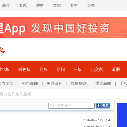
基金
专题
理财
数据
专栏
更多
创业板
科创板
期权
期指
三板
北交所
港股
证券要闻
公司新闻
主力研究
数据解盘
重大新闻
千
|
|
|
|
|
 巨力索具相关新闻
2026-04-27 19:11:47