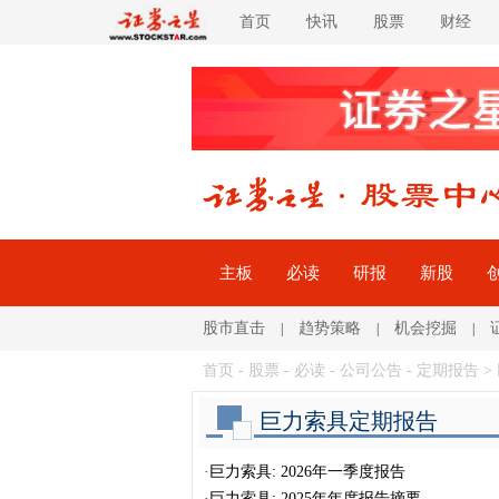
首页
快讯
股票
财经
主板
必读
研报
新股
股市直击
趋势策略
机会挖掘
|
|
|
首页
-
股票
-
必读
- 公司公告 -
定期报告
>
巨力索具定期报告
·
巨力索具: 2026年一季度报告
·
巨力索具: 2025年年度报告摘要