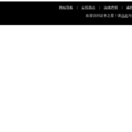
网站导航
|
公司简介
|
法律声明
|
诚
欢迎访问证券之星！请
点此
与