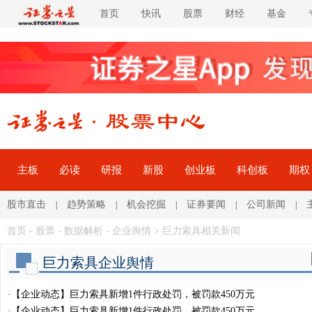
首页
快讯
股票
财经
基金
主板
必读
研报
新股
创业板
科创板
期权
股市直击
趋势策略
机会挖掘
证券要闻
公司新闻
|
|
|
|
|
首页
-
股票
- 数据解析 -
企业舆情
> 巨力索具相关新闻
巨力索具企业舆情
·
【企业动态】巨力索具新增1件行政处罚，被罚款450万元
·
【企业动态】巨力索具新增1件行政处罚，被罚款450万元