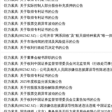
·
巨力索具: 关于实际控制人部分股份补充质押的公告
·
巨力索具: 关于取得专利证书的公告
·
巨力索具: 关于取得专利证书的公告
·
巨力索具: 关于股票交易异常波动的公告
·
巨力索具: 关于取得专利证书的公告
·
巨力索具(002342.SZ)：公司并非“网系回收”及“航天级特种索具”唯一
·
巨力索具: 关于市场传闻的澄清及风险提示的公告
·
巨力索具: 关于收到行政处罚决定书的公告
·
巨力索具: 关于董事会秘书辞职的公告
·
巨力索具: 关于收到中国证券监督管理委员会河北监管局《行政处罚事
书》的公告
·
巨力索具(002342.SZ)：公司及相关人员因涉嫌信息披露误导性陈述
处罚合计950万元
·
巨力索具: 关于取得专利证书的公告
·
巨力索具: 2025年度权益分派实施公告
·
巨力索具: 关于控股股东股份解除质押的公告
·
巨力索具: 关于股票交易异常波动的公告
·
巨力索具: 关于收到中国证券监督管理委员会立案告知书的公告
·
巨力索具(002342.SZ)：因涉嫌信息披露误导性陈述违法违规 中国证
立案调查
·
巨力索具: 国浩律师（北京）事务所关于巨力索具股份有限公司2025