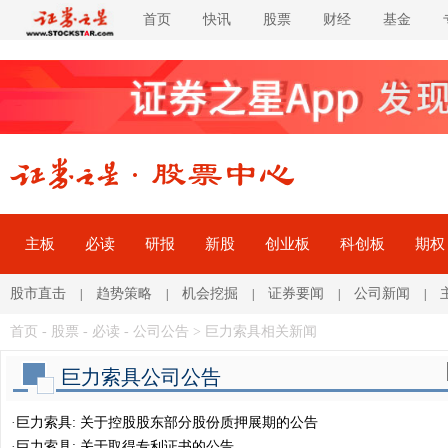
首页
快讯
股票
财经
基金
主板
必读
研报
新股
创业板
科创板
期权
股市直击
趋势策略
机会挖掘
证券要闻
公司新闻
|
|
|
|
|
首页
-
股票
-
必读
-
公司公告
> 巨力索具相关新闻
巨力索具公司公告
·
巨力索具: 关于控股股东部分股份质押展期的公告
·
巨力索具: 关于取得专利证书的公告