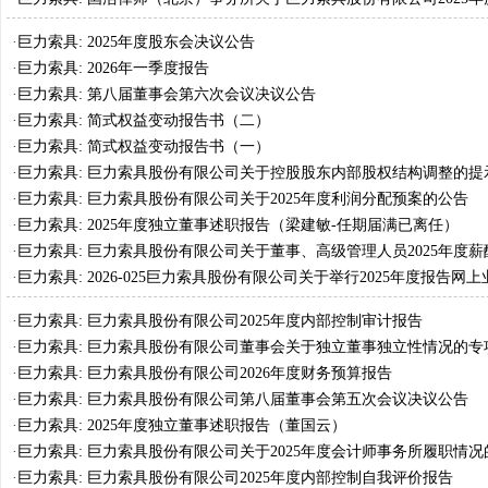
的法律意见书
·
巨力索具: 2025年度股东会决议公告
·
巨力索具: 2026年一季度报告
·
巨力索具: 第八届董事会第六次会议决议公告
·
巨力索具: 简式权益变动报告书（二）
·
巨力索具: 简式权益变动报告书（一）
·
巨力索具: 巨力索具股份有限公司关于控股股东内部股权结构调整的提
·
巨力索具: 巨力索具股份有限公司关于2025年度利润分配预案的公告
·
巨力索具: 2025年度独立董事述职报告（梁建敏-任期届满已离任）
·
巨力索具: 巨力索具股份有限公司关于董事、高级管理人员2025年度薪酬
年度薪酬方案的公告
·
巨力索具: 2026-025巨力索具股份有限公司关于举行2025年度报告网
会并公开征集问题的公告
·
巨力索具: 巨力索具股份有限公司2025年度内部控制审计报告
·
巨力索具: 巨力索具股份有限公司董事会关于独立董事独立性情况的专
·
巨力索具: 巨力索具股份有限公司2026年度财务预算报告
·
巨力索具: 巨力索具股份有限公司第八届董事会第五次会议决议公告
·
巨力索具: 2025年度独立董事述职报告（董国云）
·
巨力索具: 巨力索具股份有限公司关于2025年度会计师事务所履职情
告
·
巨力索具: 巨力索具股份有限公司2025年度内部控制自我评价报告