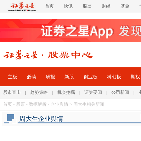
首页
快讯
股票
财经
基金
主板
必读
研报
新股
创业板
科创板
期权
股市直击
趋势策略
机会挖掘
证券要闻
公司新闻
|
|
|
|
|
首页
-
股票
- 数据解析 -
企业舆情
> 周大生相关新闻
周大生企业舆情