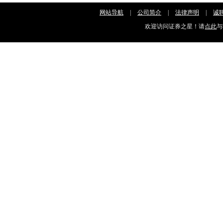
网站导航
|
公司简介
|
法律声明
|
诚
欢迎访问证券之星！请
点此
与