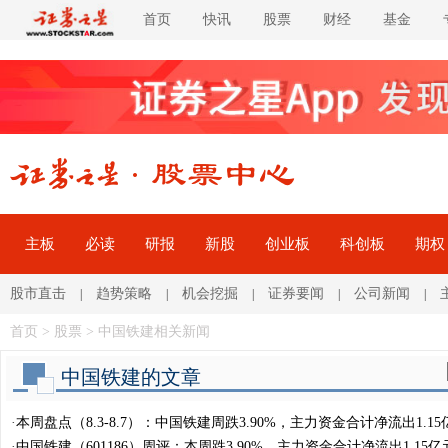
首页
快讯
股票
财经
基金
主板
必读
研报
新股
创业板
科创板
期权
股市直击
趋势策略
机会挖掘
证券要闻
公司新闻
|
|
|
|
|
首页
>
股票
> 中国铁建相关新闻
中国铁建的文章
·
本周盘点（8.3-8.7）：中国铁建周跌3.90%，主力资金合计净流出1.15
·
中国铁建（601186）周评：本周跌3.90%，主力资金合计净流出1.15亿