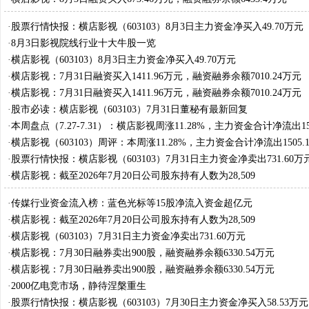
·
股票行情快报：横店影视（603103）8月3日主力资金净买入49.70万元
·
8月3日影视院线行业十大牛股一览
·
横店影视（603103）8月3日主力资金净买入49.70万元
·
横店影视：7月31日融资买入1411.96万元，融资融券余额7010.24万元
·
横店影视：7月31日融资买入1411.96万元，融资融券余额7010.24万元
·
股市必读：横店影视（603103）7月31日董秘有最新回复
·
本周盘点（7.27-7.31）：横店影视周涨11.28%，主力资金合计净流出150
·
横店影视（603103）周评：本周涨11.28%，主力资金合计净流出1505.
·
股票行情快报：横店影视（603103）7月31日主力资金净卖出731.60万
·
横店影视：截至2026年7月20日公司股东持有人数为28,509
·
传媒行业资金流入榜：蓝色光标等15股净流入资金超亿元
·
横店影视：截至2026年7月20日公司股东持有人数为28,509
·
横店影视（603103）7月31日主力资金净卖出731.60万元
·
横店影视：7月30日融券卖出900股，融资融券余额6330.54万元
·
横店影视：7月30日融券卖出900股，融资融券余额6330.54万元
·
2000亿电竞市场，静待涅槃重生
·
股票行情快报：横店影视（603103）7月30日主力资金净买入58.53万元