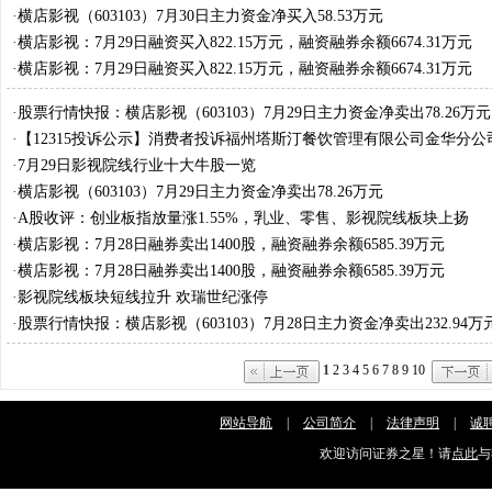
·
横店影视（603103）7月30日主力资金净买入58.53万元
·
横店影视：7月29日融资买入822.15万元，融资融券余额6674.31万元
·
横店影视：7月29日融资买入822.15万元，融资融券余额6674.31万元
·
股票行情快报：横店影视（603103）7月29日主力资金净卖出78.26万元
·
【12315投诉公示】消费者投诉福州塔斯汀餐饮管理有限公司金华分公
全问题
·
7月29日影视院线行业十大牛股一览
·
横店影视（603103）7月29日主力资金净卖出78.26万元
·
A股收评：创业板指放量涨1.55%，乳业、零售、影视院线板块上扬
·
横店影视：7月28日融券卖出1400股，融资融券余额6585.39万元
·
横店影视：7月28日融券卖出1400股，融资融券余额6585.39万元
·
影视院线板块短线拉升 欢瑞世纪涨停
·
股票行情快报：横店影视（603103）7月28日主力资金净卖出232.94万
1
2
3
4
5
6
7
8
9
10
网站导航
|
公司简介
|
法律声明
|
诚
欢迎访问证券之星！请
点此
与