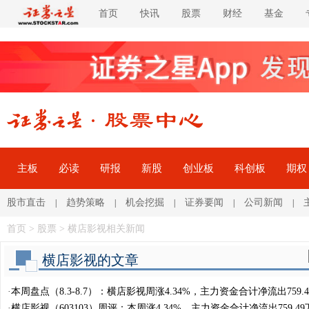
首页
快讯
股票
财经
基金
主板
必读
研报
新股
创业板
科创板
期权
股市直击
趋势策略
机会挖掘
证券要闻
公司新闻
|
|
|
|
|
首页
>
股票
> 横店影视相关新闻
横店影视的文章
·
本周盘点（8.3-8.7）：横店影视周涨4.34%，主力资金合计净流出759.
·
横店影视（603103）周评：本周涨4.34%，主力资金合计净流出759.49