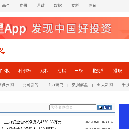
基金
专题
理财
数据
专栏
更多
创业板
科创板
期权
期指
三板
北交所
港股
证券要闻
公司新闻
主力研究
数据解盘
重大新闻
千
|
|
|
|
|
%，主力资金合计净流入4320.86万元
2026-08-08 16:41:37
，主力资金合计净流入4320.86万元