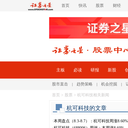
首页
快讯
股票
财经
主板
必读
研报
新股
股市直击
趋势策略
机会挖掘
|
|
|
首页
>
股票
> 杭可科技相关新闻
杭可科技的文章
·
本周盘点（8.3-8.7）：杭可科技周涨8.60
·
杭可科技（688006）周评：本周涨8.60%