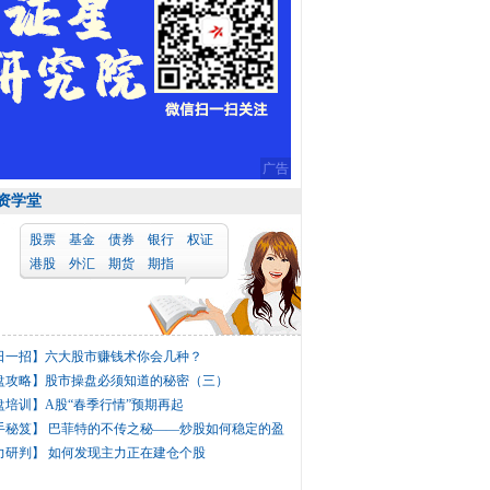
广告
资学堂
股票
基金
债券
银行
权证
港股
外汇
期货
期指
日一招】
六大股市赚钱术你会几种？
盘攻略】
股市操盘必须知道的秘密（三）
盘培训】
A股“春季行情”预期再起
手秘笈】
巴菲特的不传之秘——炒股如何稳定的盈
力研判】
如何发现主力正在建仓个股