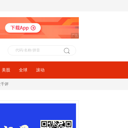
广告
美股
全球
滚动
股千评