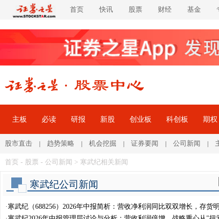
首页
快讯
股票
财经
基金
主板
必读
研报
新股
创业板
科创板
期权
股市直击
趋势策略
机会挖掘
证券要闻
公司新闻
|
|
|
|
|
首页
-
股票
-
公司新闻
> 寒武纪相关新闻
寒武纪公司新闻
·
寒武纪（688256）2026年中报简析：营收净利润同比双双增长，存货
·
寒武纪2026年中报管理层讨论与分析：营收利润倍增，战略重心从"扭