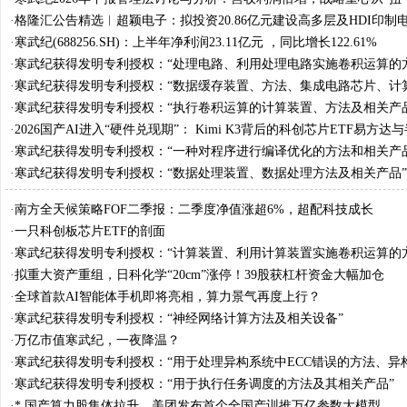
向"规模化商用与生态深耕"
·
格隆汇公告精选︱超颖电子：拟投资20.86亿元建设高多层及HDI印制电
目；寒武纪：上半年净利润23.11亿元 ，同比增长122.61%
·
寒武纪(688256.SH)：上半年净利润23.11亿元 ，同比增长122.61%
·
寒武纪获得发明专利授权：“处理电路、利用处理电路实施卷积运算的
关产品”
·
寒武纪获得发明专利授权：“数据缓存装置、方法、集成电路芯片、计
板卡”
·
寒武纪获得发明专利授权：“执行卷积运算的计算装置、方法及相关产
·
2026国产AI进入“硬件兑现期”： Kimi K3背后的科创芯片ETF易方达
备ETF易方达
·
寒武纪获得发明专利授权：“一种对程序进行编译优化的方法和相关产
·
寒武纪获得发明专利授权：“数据处理装置、数据处理方法及相关产品”
·
南方全天候策略FOF二季报：二季度净值涨超6%，超配科技成长
·
一只科创板芯片ETF的剖面
·
寒武纪获得发明专利授权：“计算装置、利用计算装置实施卷积运算的
关产品”
·
拟重大资产重组，日科化学“20cm”涨停！39股获杠杆资金大幅加仓
·
全球首款AI智能体手机即将亮相，算力景气再度上行？
·
寒武纪获得发明专利授权：“神经网络计算方法及相关设备”
·
万亿市值寒武纪，一夜降温？
·
寒武纪获得发明专利授权：“用于处理异构系统中ECC错误的方法、异
相关产品”
·
寒武纪获得发明专利授权：“用于执行任务调度的方法及其相关产品”
·
* 国产算力股集体拉升，美团发布首个全国产训推万亿参数大模型