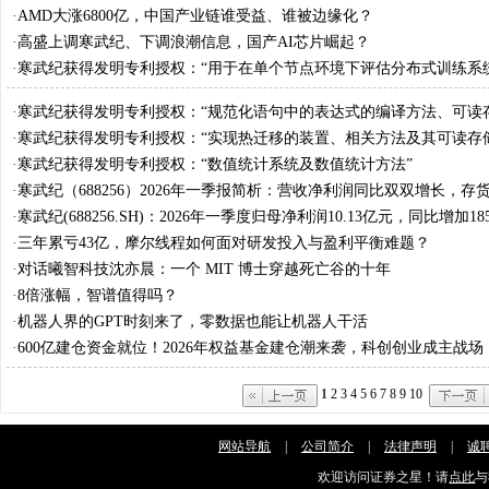
争中开始落后？
·
AMD大涨6800亿，中国产业链谁受益、谁被边缘化？
·
高盛上调寒武纪、下调浪潮信息，国产AI芯片崛起？
·
寒武纪获得发明专利授权：“用于在单个节点环境下评估分布式训练系
的方法和产品”
·
寒武纪获得发明专利授权：“规范化语句中的表达式的编译方法、可读
及编译器”
·
寒武纪获得发明专利授权：“实现热迁移的装置、相关方法及其可读存
·
寒武纪获得发明专利授权：“数值统计系统及数值统计方法”
·
寒武纪（688256）2026年一季报简析：营收净利润同比双双增长，存
·
寒武纪(688256.SH)：2026年一季度归母净利润10.13亿元，同比增加185
·
三年累亏43亿，摩尔线程如何面对研发投入与盈利平衡难题？
·
对话曦智科技沈亦晨：一个 MIT 博士穿越死亡谷的十年
·
8倍涨幅，智谱值得吗？
·
机器人界的GPT时刻来了，零数据也能让机器人干活
·
600亿建仓资金就位！2026年权益基金建仓潮来袭，科创创业成主战场
1
2
3
4
5
6
7
8
9
10
网站导航
|
公司简介
|
法律声明
|
诚
欢迎访问证券之星！请
点此
与