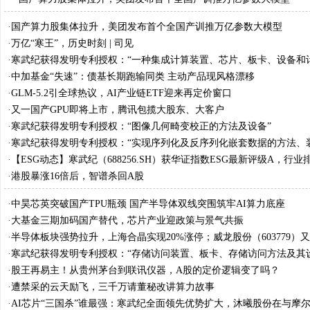
·
国产算力股集体拉升，美团发布首个全国产训推万亿参数大模型
·
万亿“寒王”，历史时刻 | 司见
·
寒武纪获得发明专利授权：“一种集成计算装置、芯片、板卡、设备和
·
中加基金“失速”：债基长期跑输同类 主动产品现风格漂移
·
GLM-5.2引全球热议，AI产业链ETF迎来再定价窗口
·
又一国产GPU即将上市，腾讯包揽大股东、大客户
·
寒武纪获得发明专利授权：“图像几何畸变校正的方法及设备”
·
寒武纪获得发明专利授权：“实现序列化及反序列化嵌套数据的方法、
储介质”
·
【ESG动态】寒武纪（688256.SH）获华证指数ESG最新评级A，行业排
·
港股暴涨16倍后，智谱杀回A股
·
中昊芯英突破国产TPU瓶颈 国产半导体双线突围筑牢AI算力底座
·
大基金三期加码国产替代，芯片产业迎政策与景气共振
·
半导体板块强势拉升，上海合晶实现20%涨停；威龙股份（603779）
现6连板
·
寒武纪获得发明专利授权：“存储访问装置、板卡、存储访问方法及其
·
股王再易主！从贵州茅台到联讯仪器，A股的定价逻辑变了吗？
·
遭禁采的云天励飞，三千万请董秘改讲算力故事
·
AI芯片“三国杀”谁最强：寒武纪全面领先优势扩大，沐曦股份在与摩