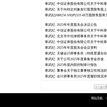
·
寒武纪: 中信证券股份有限公司关于中科寒
定对象发行A股股票限售股上市流通的核查
·
寒武纪: 关于向特定对象发行股票限售股
·
寒武纪(688256.SH)约333.49万股限售
·
寒武纪: 2025年年度股东会决议公告
·
寒武纪: 中信证券股份有限公司关于中科寒
督导跟踪报告
·
寒武纪: 北京市中伦律师事务所关于中科寒
东会的法律意见书
·
寒武纪: 中信证券股份有限公司关于中科寒
督导工作现场检查报告
·
寒武纪: 2025年年度股东会会议资料
·
寒武纪: 天健会计师事务所（特殊普通合
年度募集资金存放、管理与使用情况的鉴
·
寒武纪: 关于公司2025年度募集资金存
·
寒武纪: 2025年度内部控制审计报告
·
寒武纪: 董事会关于独立董事独立性情况
·
寒武纪: 会计师事务所2025年度履职情况
网站导航
|