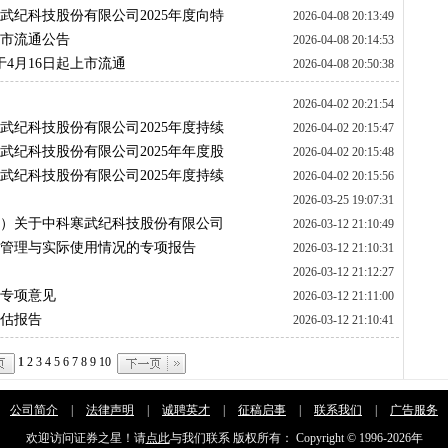
武纪科技股份有限公司2025年度向特
2026-04-08 20:13:49
意见
上市流通公告
2026-04-08 20:14:53
股将于4月16日起上市流通
2026-04-08 20:50:38
2026-04-02 20:21:54
武纪科技股份有限公司2025年度持续
2026-04-02 20:15:47
武纪科技股份有限公司2025年年度股
2026-04-02 20:15:48
武纪科技股份有限公司2025年度持续
2026-04-02 20:15:56
2026-03-25 19:07:31
伙）关于中科寒武纪科技股份有限公司
2026-03-12 21:10:49
证报告
放、管理与实际使用情况的专项报告
2026-03-12 21:10:31
2026-03-12 21:12:27
的专项意见
2026-03-12 21:11:00
评估报告
2026-03-12 21:10:41
1
2
3
4
5
6
7
8
9
10
公司简介
|
法律声明
|
诚聘英才
|
征稿启事
|
联系我们
|
广告服务
欢迎访问证券之星！请
点此
与我们联系 版权所有： Copyright © 1996-
2026年