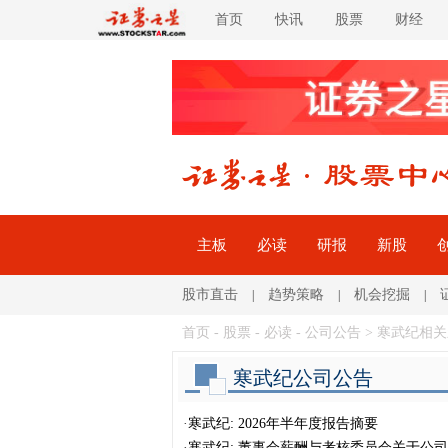
首页
快讯
股票
财经
主板
必读
研报
新股
股市直击
趋势策略
机会挖掘
|
|
|
首页
-
股票
-
必读
-
公司公告
> 寒武纪相
寒武纪公司公告
·
寒武纪: 2026年半年度报告摘要
·
寒武纪: 董事会薪酬与考核委员会关于公司