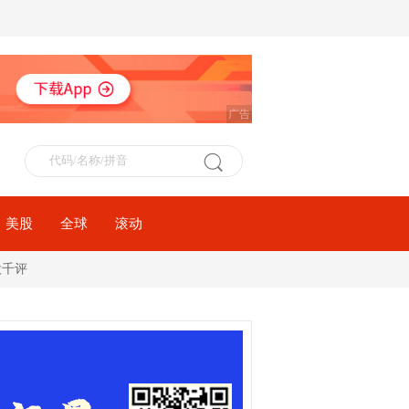
广告
美股
全球
滚动
股千评