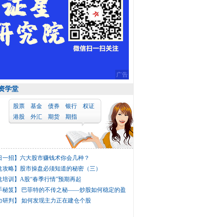
广告
资学堂
股票
基金
债券
银行
权证
港股
外汇
期货
期指
日一招】
六大股市赚钱术你会几种？
盘攻略】
股市操盘必须知道的秘密（三）
盘培训】
A股“春季行情”预期再起
手秘笈】
巴菲特的不传之秘——炒股如何稳定的盈
力研判】
如何发现主力正在建仓个股