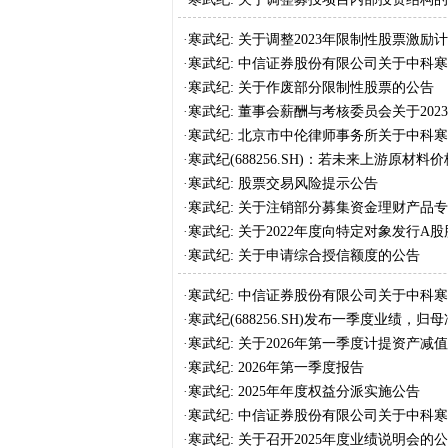
·
寒武纪: 关于调整2023年限制性股票激
·
寒武纪: 中信证券股份有限公司关于中科
内部投资结构的核查意见
·
寒武纪: 关于作废部分限制性股票的公告
·
寒武纪: 董事会薪酬与考核委员会关于20
第一个归属期归属名单的核查意见
·
寒武纪: 北京市中伦律师事务所关于中科寒
股票激励计划授予价格及授予数量调整、
·
寒武纪(688256.SH)：若未来上游原材
就暨部分限制性股票作废事项的法律意见
生不利影响
·
寒武纪: 股票交易风险提示公告
·
寒武纪: 关于注销部分募集资金理财产品
·
寒武纪: 关于2022年度向特定对象发行
久补充流动资金的公告
·
寒武纪: 关于申请综合授信额度的公告
·
寒武纪: 中信证券股份有限公司关于中科寒
定对象发行A股股票募投项目结项并将节余
·
寒武纪(688256.SH)发布一季度业绩，归母
·
寒武纪: 关于2026年第一季度计提资产减
·
寒武纪: 2026年第一季度报告
·
寒武纪: 2025年年度权益分派实施公告
·
寒武纪: 中信证券股份有限公司关于中科
派特殊除权除息事项的核查意见
·
寒武纪: 关于召开2025年度业绩说明会的