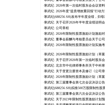
名单的公示情况说明及核查意见
·
寒武纪: 2026年第一次临时股东会会议资料
·
寒武纪: 2026年度“提质增效重回报”行
·
寒武纪(688256.SH)发布半年度业绩，归母
·
寒武纪: 关于召开2026年半年度业绩说明
·
寒武纪: 公司章程
·
寒武纪: 2026年限制性股票激励计划激励
·
寒武纪: 董事会薪酬与考核委员会关于公司
的核查意见
·
寒武纪: 2026年限制性股票激励计划实施
·
寒武纪: 2026年限制性股票激励计划（草
·
寒武纪: 关于召开2026年第一次临时股东
·
寒武纪: 北京市中伦律师事务所关于中科寒
股票激励计划的法律意见书
·
寒武纪: 关于变更注册资本及修订《公司
·
寒武纪: 2026年限制性股票激励计划（草
·
寒武纪: 第三届董事会第七次会议决议公告
·
寒武纪(688256.SH)拟推500万股限制性
2028年累计营收不低于1000亿元
·
寒武纪: 第三届董事会第六次会议决议公告
·
寒武纪: 关于2023年限制性股票激励计
件的公告
·
寒武纪: 关于调整募投项目内部投资结构