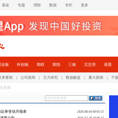
基金
专题
理财
数据
专栏
更多
创业板
科创板
期权
期指
三板
北交所
港股
证券要闻
公司新闻
主力研究
数据解盘
重大新闻
千
|
|
|
|
|
相关新闻
的证券变动月报表
2026-08-04 00:05:55
的进展公告