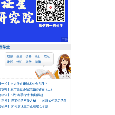
广告
资学堂
股票
基金
债券
银行
权证
港股
外汇
期货
期指
日一招】
六大股市赚钱术你会几种？
盘攻略】
股市操盘必须知道的秘密（三）
盘培训】
A股“春季行情”预期再起
手秘笈】
巴菲特的不传之秘——炒股如何稳定的盈
力研判】
如何发现主力正在建仓个股