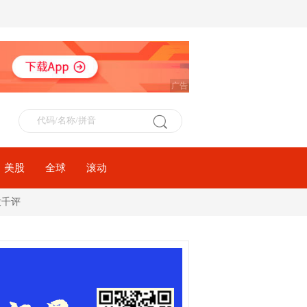
广告
美股
全球
滚动
股千评