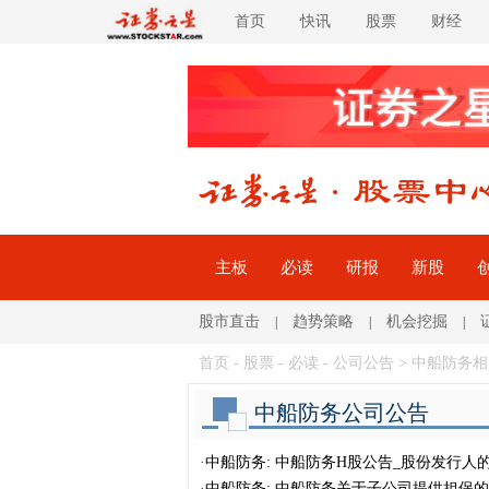
首页
快讯
股票
财经
主板
必读
研报
新股
股市直击
趋势策略
机会挖掘
|
|
|
首页
-
股票
-
必读
-
公司公告
> 中船防务
中船防务公司公告
·
中船防务: 中船防务H股公告_股份发行人
·
中船防务: 中船防务关于子公司提供担保